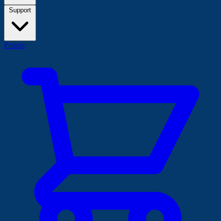
Support
Promo