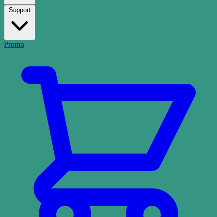
Support
Promo