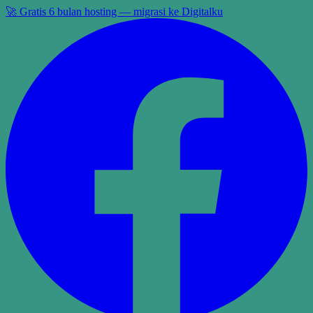
🚀 Gratis 6 bulan hosting — migrasi ke Digitalku