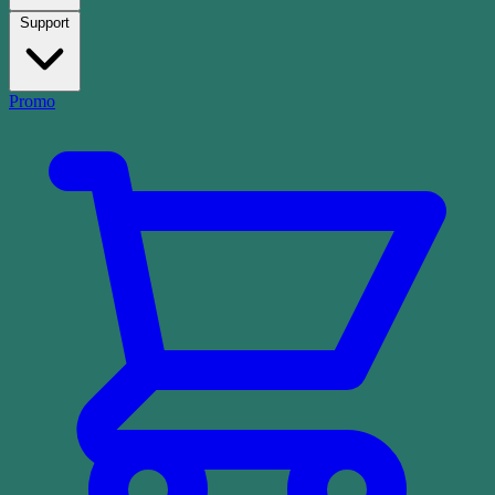
Support
Promo