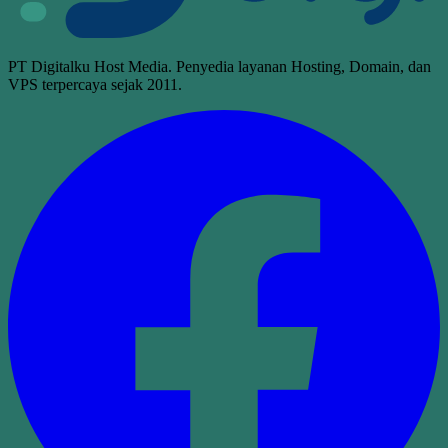
PT Digitalku Host Media. Penyedia layanan Hosting, Domain, dan
VPS terpercaya sejak 2011.