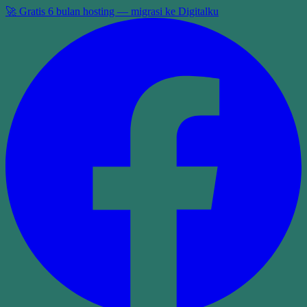
🚀 Gratis 6 bulan hosting — migrasi ke Digitalku