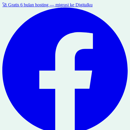
🚀 Gratis 6 bulan hosting — migrasi ke Digitalku