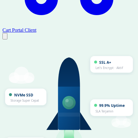
Cart
Portal Client
SSL A+
Let's Encrypt · Aktif
NVMe SSD
Storage Super Cepat
99.9% Uptime
SLA Terjamin