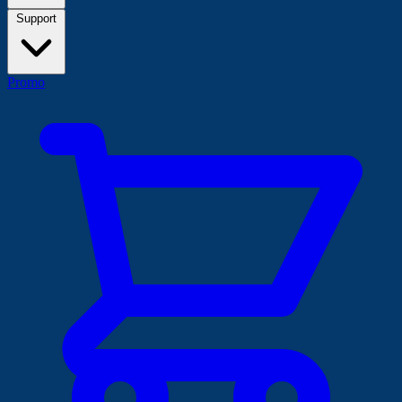
Support
Promo