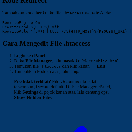
Kode Redirect
Tambahkan kode berikut ke file
website Anda:
.htaccess
RewriteEngine On

RewriteCond %{HTTPS} off

Cara Mengedit File .htaccess
Login ke
cPanel
Buka
File Manager
, lalu masuk ke folder
public_html
Temukan file
dan klik kanan →
Edit
.htaccess
Tambahkan kode di atas, lalu simpan
File tidak terlihat?
File
bersifat
.htaccess
tersembunyi secara default. Di File Manager cPanel,
klik
Settings
di pojok kanan atas, lalu centang opsi
Show Hidden Files
.