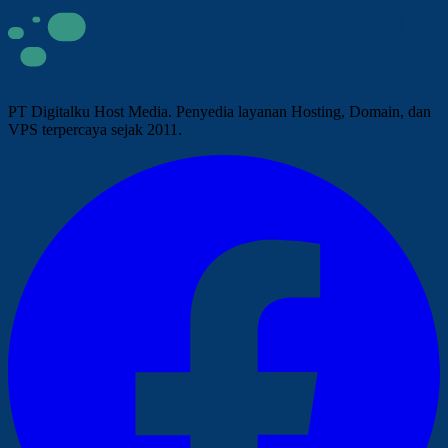
PT Digitalku Host Media. Penyedia layanan Hosting, Domain, dan
VPS terpercaya sejak 2011.