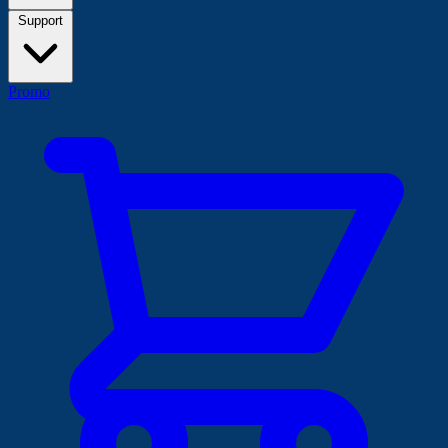
Support
Promo