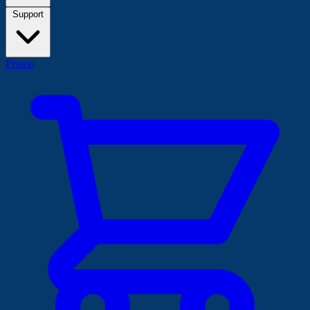
Support
Promo