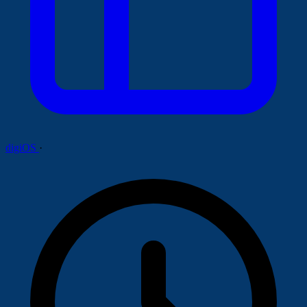
digiOS
·