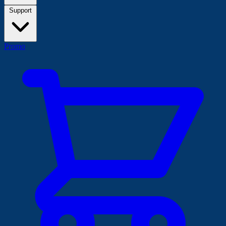
Support
Promo