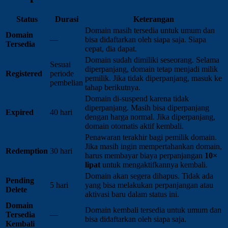
Status
Durasi
Keterangan
Domain masih tersedia untuk umum dan
Domain
—
bisa didaftarkan oleh siapa saja. Siapa
Tersedia
cepat, dia dapat.
Domain sudah dimiliki seseorang. Selama
Sesuai
diperpanjang, domain tetap menjadi milik
Registered
periode
pemilik. Jika tidak diperpanjang, masuk ke
pembelian
tahap berikutnya.
Domain di-suspend karena tidak
diperpanjang. Masih bisa diperpanjang
Expired
40 hari
dengan harga normal. Jika diperpanjang,
domain otomatis aktif kembali.
Penawaran terakhir bagi pemilik domain.
Jika masih ingin mempertahankan domain,
Redemption
30 hari
harus membayar biaya perpanjangan
10×
lipat
untuk mengaktifkannya kembali.
Domain akan segera dihapus. Tidak ada
Pending
5 hari
yang bisa melakukan perpanjangan atau
Delete
aktivasi baru dalam status ini.
Domain
Domain kembali tersedia untuk umum dan
Tersedia
—
bisa didaftarkan oleh siapa saja.
Kembali