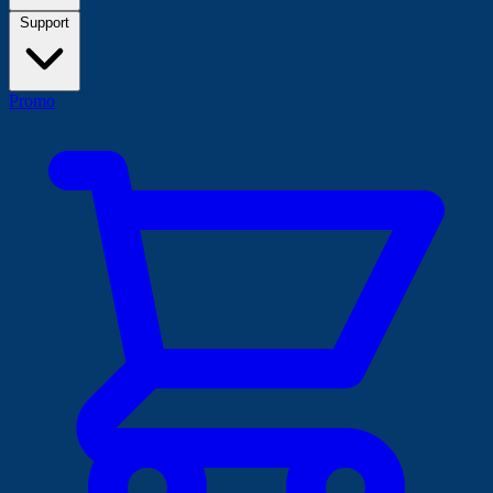
Support
Promo