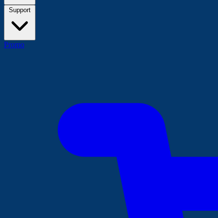
Support
Promo