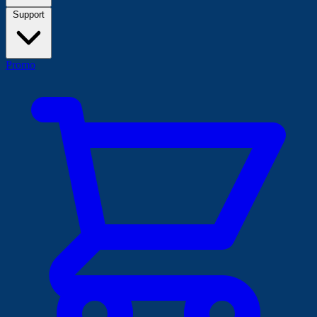
Support
Promo