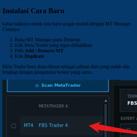
Instalasi Cara Baru
kabar baiknya untuk cara baru sangat mudah dengan MT Manager
Caranya:
Buka MT Manager pada Desktop
Klik Meta Trader yang ingin diduplikasi
Pilih
Add / Remove MT
Klik
Duplicate
Meta Trader baru akan dibuat sebagai salinan dari yang sudah ada,
lengkap dengan pengaturan broker yang sama.