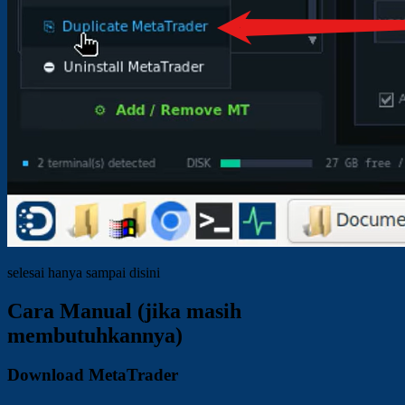
selesai hanya sampai disini
Cara Manual (jika masih
membutuhkannya)
Download MetaTrader