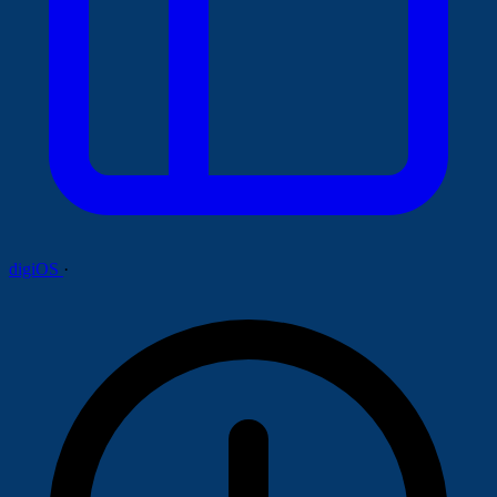
digiOS
·