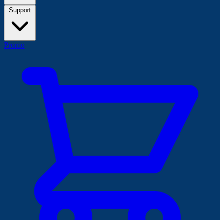
Support
Promo