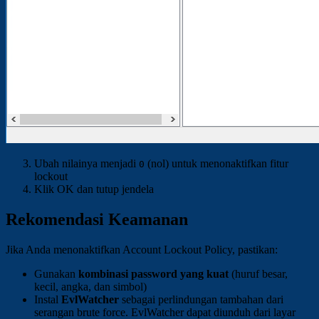
Ubah nilainya menjadi
(nol) untuk menonaktifkan fitur
0
lockout
Klik OK dan tutup jendela
Rekomendasi Keamanan
Jika Anda menonaktifkan Account Lockout Policy, pastikan:
Gunakan
kombinasi password yang kuat
(huruf besar,
kecil, angka, dan simbol)
Instal
EvlWatcher
sebagai perlindungan tambahan dari
serangan brute force. EvlWatcher dapat diunduh dari layar