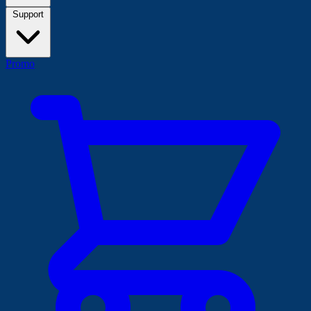
Support
Promo