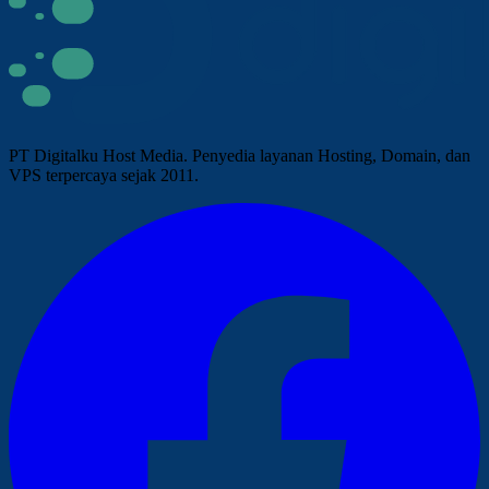
PT Digitalku Host Media. Penyedia layanan Hosting, Domain, dan
VPS terpercaya sejak 2011.