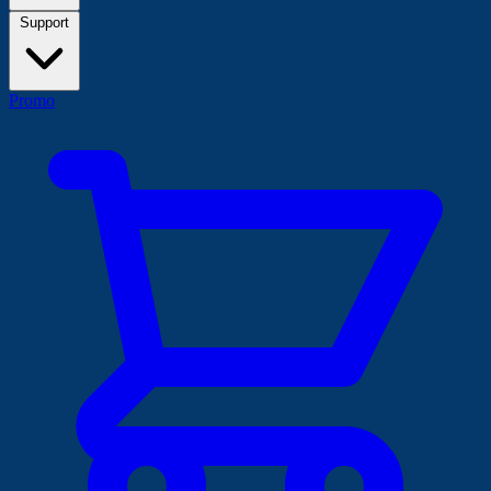
Support
Promo