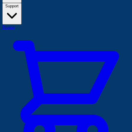
Support
Promo