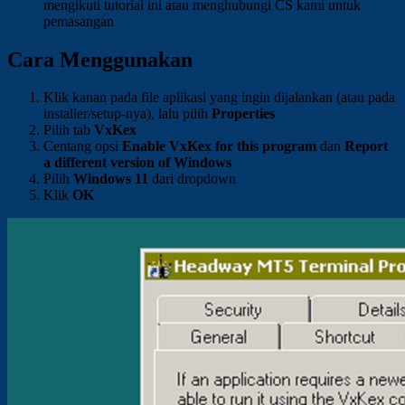
mengikuti tutorial ini atau menghubungi CS kami untuk
pemasangan
Cara Menggunakan
Klik kanan pada file aplikasi yang ingin dijalankan (atau pada
installer/setup-nya), lalu pilih
Properties
Pilih tab
VxKex
Centang opsi
Enable VxKex for this program
dan
Report
a different version of Windows
Pilih
Windows 11
dari dropdown
Klik
OK