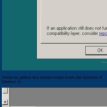
Setelah ini, aplikasi akan berjalan normal seolah-olah dijalankan di
Windows 11.