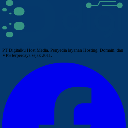
PT Digitalku Host Media. Penyedia layanan Hosting, Domain, dan
VPS terpercaya sejak 2011.