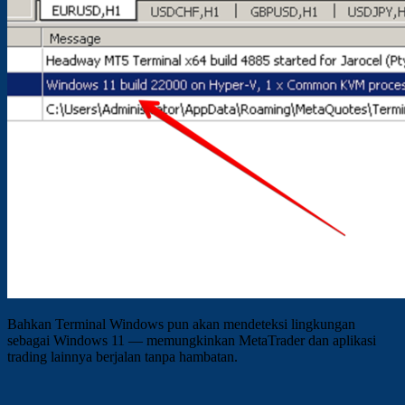
Bahkan Terminal Windows pun akan mendeteksi lingkungan
sebagai Windows 11 — memungkinkan MetaTrader dan aplikasi
trading lainnya berjalan tanpa hambatan.