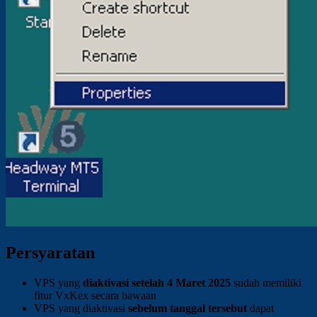
Persyaratan
VPS yang
diaktivasi setelah 4 Maret 2025
sudah memiliki
fitur VxKex secara bawaan
VPS yang diaktivasi
sebelum tanggal tersebut
dapat