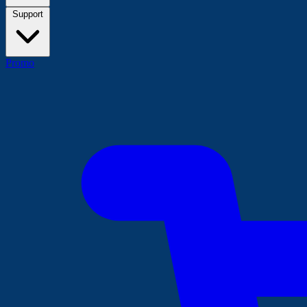
Support
Promo