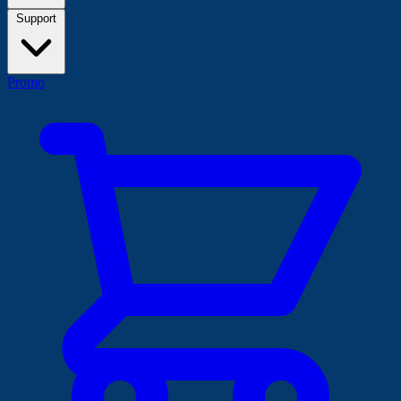
Support
Promo