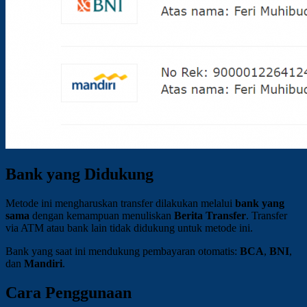
Bank yang Didukung
Metode ini mengharuskan transfer dilakukan melalui
bank yang
sama
dengan kemampuan menuliskan
Berita Transfer
. Transfer
via ATM atau bank lain tidak didukung untuk metode ini.
Bank yang saat ini mendukung pembayaran otomatis:
BCA
,
BNI
,
dan
Mandiri
.
Cara Penggunaan