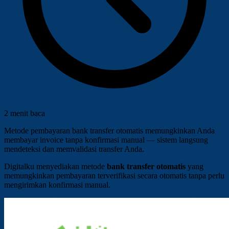
2 menit baca
Metode pembayaran bank transfer otomatis memungkinkan Anda
membayar invoice tanpa konfirmasi manual — sistem langsung
mendeteksi dan memvalidasi transfer Anda.
Digitalku menyediakan metode
bank transfer otomatis
yang
memungkinkan pembayaran terverifikasi secara otomatis tanpa perlu
mengirimkan konfirmasi manual.